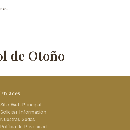
ros.
ol de Otoño
Enlaces
Sitio Web Principal
Solicitar Información
Nuestras Sedes
Política de Privacidad